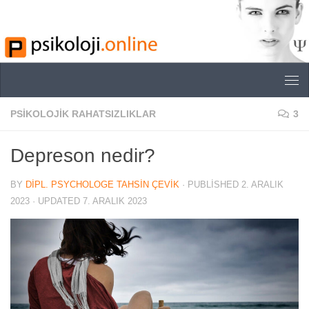
Skip to content
PSIKOLOJIK RAHATSIZLIKLAR
3
Depreson nedir?
BY
DIPL. PSYCHOLOGE TAHSIN ÇEVIK
· PUBLISHED
2. ARALIK
2023
· UPDATED
7. ARALIK 2023