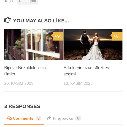
Tags:
Depresyon
YOU MAY ALSO LIKE...
0
0
Bipolar Bozukluk ile ilgili
Erkeklerin uzun süreli eş
filmler
seçimi
20. KASIM 2023
13. KASIM 2023
3 RESPONSES
Comments
3
Pingbacks
0