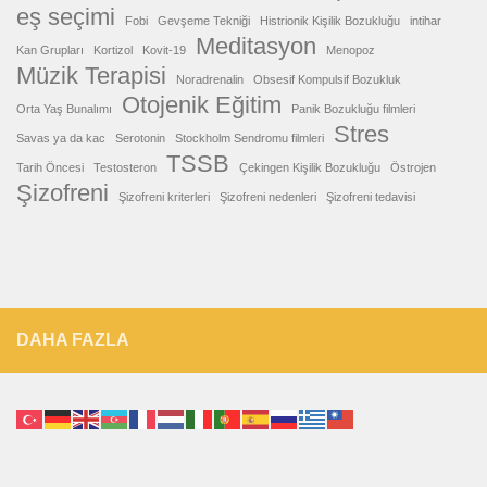
eş seçimi
Fobi
Gevşeme Tekniği
Histrionik Kişilik Bozukluğu
intihar
Meditasyon
Kan Grupları
Kortizol
Kovit-19
Menopoz
Müzik Terapisi
Noradrenalin
Obsesif Kompulsif Bozukluk
Otojenik Eğitim
Orta Yaş Bunalımı
Panik Bozukluğu filmleri
Stres
Savas ya da kac
Serotonin
Stockholm Sendromu filmleri
TSSB
Tarih Öncesi
Testosteron
Çekingen Kişilik Bozukluğu
Östrojen
Şizofreni
Şizofreni kriterleri
Şizofreni nedenleri
Şizofreni tedavisi
DAHA FAZLA