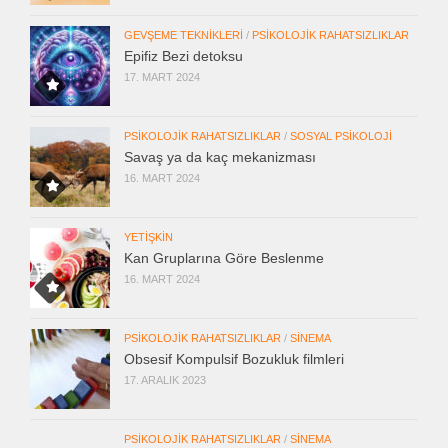
GEVŞEME TEKNIKLERI
/
PSIKOLOJIK RAHATSIZLIKLAR
Epifiz Bezi detoksu
17. MART 2024
PSIKOLOJIK RAHATSIZLIKLAR
/
SOSYAL PSIKOLOJI
Savaş ya da kaç mekanizması
16. MART 2024
YETIŞKIN
Kan Gruplarına Göre Beslenme
16. MART 2024
PSIKOLOJIK RAHATSIZLIKLAR
/
SINEMA
Obsesif Kompulsif Bozukluk filmleri
17. ARALIK 2023
PSIKOLOJIK RAHATSIZLIKLAR
/
SINEMA