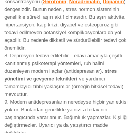
konsantrasyonu (
Serotonin
,
Noradrenalin
,
Dopamin
)
dengesizdir. Bunun nedeni, stres hormon sisteminin
genellikle sürekli aşırı aktif olmasıdır. Bu aşırı aktivite,
hipertansiyon, kalp krizi, diyabet ve osteoporoz gibi
tedavi edilmeyen potansiyel komplikasyonlara da yol
açabilir. Bu nedenle dikkatli ve sürdürülebilir tedavi çok
önemlidir.
8. Depresyon tedavi edilebilir. Tedavi amacıyla çeşitli
kanıtlanmış psikoterapi yöntemleri, ruh halini
düzenleyen modern ilaçlar (antidepresanlar),
stres
yönetimi ve gevşeme teknikleri
ve yardımcı
tamamlayıcı tıbbi yaklaşımlar (örneğin bitkisel tedavi)
mevcuttur.
9. Modern antidepresanların neredeyse hiçbir yan etkisi
yoktur. Bunlardan genellikle yalnızca tedavinin
başlangıcında yararlanılır. Bağımlılık yapmazlar. Kişiliği
değiştirmezler. Uyarıcı ya da yatıştırıcı madde
değildirler.