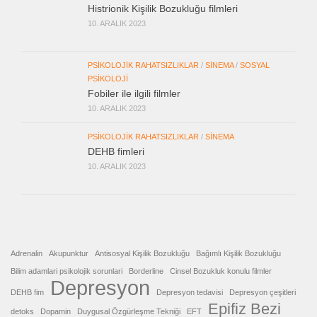
Histrionik Kişilik Bozukluğu filmleri
10. ARALIK 2023
PSIKOLOJIK RAHATSIZLIKLAR
/
SINEMA
/
SOSYAL
PSIKOLOJI
Fobiler ile ilgili filmler
10. ARALIK 2023
PSIKOLOJIK RAHATSIZLIKLAR
/
SINEMA
DEHB fimleri
10. ARALIK 2023
Adrenalin
Akupunktur
Antisosyal Kişilik Bozukluğu
Bağımlı Kişilik Bozukluğu
Bilim adamlari psikolojik sorunlari
Borderline
Cinsel Bozukluk konulu filmler
Depresyon
DEHB fim
Depresyon tedavisi
Depresyon çeşitleri
Epifiz Bezi
detoks
Dopamin
Duygusal Özgürleşme Tekniği
EFT