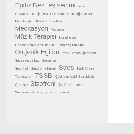
Epifiz Bezi
eş seçimi
Fobi
Gevşeme Tekniği
Histrionik Kişilik Bozukluğu
intihar
Kan Grupları
Kortizol
Kovit-19
Meditasyon
Menopoz
Müzik Terapisi
Noradrenalin
Obsesif Kompulsif Bozukluk
Orta Yaş Bunalımı
Otojenik Eğitim
Panik Bozukluğu filmleri
Savas ya da kac
Serotonin
Stres
Stockholm Sendromu filmleri
Tarih Öncesi
TSSB
Testosteron
Çekingen Kişilik Bozukluğu
Şizofreni
Östrojen
Şizofreni kriterleri
Şizofreni nedenleri
Şizofreni tedavisi