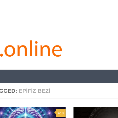
GGED:
EPIFIZ BEZI
0