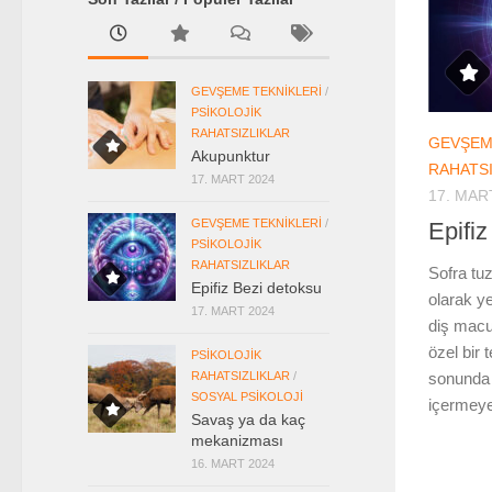
GEVŞEME TEKNIKLERI
/
PSIKOLOJIK
RAHATSIZLIKLAR
GEVŞEM
Akupunktur
RAHATSI
17. MART 2024
17. MAR
GEVŞEME TEKNIKLERI
/
Epifi
PSIKOLOJIK
RAHATSIZLIKLAR
Sofra tu
Epifiz Bezi detoksu
olarak ye
17. MART 2024
diş macun
özel bir 
PSIKOLOJIK
RAHATSIZLIKLAR
/
sonunda 
SOSYAL PSIKOLOJI
içermeyen
Savaş ya da kaç
mekanizması
16. MART 2024