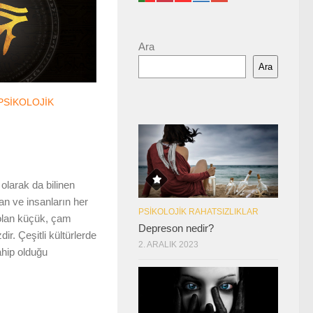
Ara
Ara
PSIKOLOJIK
larak da bilinen
an ve insanların her
PSIKOLOJIK RAHATSIZLIKLAR
lan küçük, çam
Depreson nedir?
ir. Çeşitli kültürlerde
2. ARALIK 2023
ahip olduğu