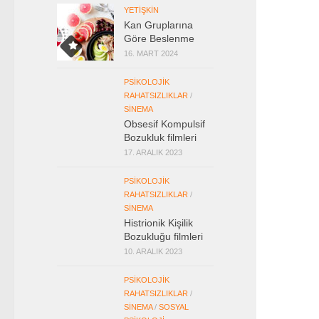
YETIŞKIN
Kan Gruplarına
Göre Beslenme
16. MART 2024
PSIKOLOJIK
RAHATSIZLIKLAR
/
SINEMA
Obsesif Kompulsif
Bozukluk filmleri
17. ARALIK 2023
PSIKOLOJIK
RAHATSIZLIKLAR
/
SINEMA
Histrionik Kişilik
Bozukluğu filmleri
10. ARALIK 2023
PSIKOLOJIK
RAHATSIZLIKLAR
/
SINEMA
/
SOSYAL