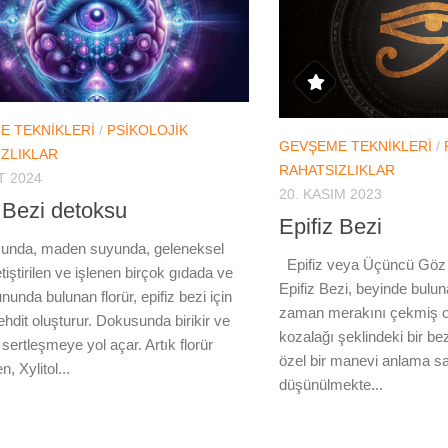
E TEKNIKLERI
/
PSIKOLOJIK
GEVŞEME TEKNIKLERI
/
ZLIKLAR
RAHATSIZLIKLAR
T 2024
20. KASIM 2023
z Bezi detoksu
Epifiz Bezi
zunda, maden suyunda, geleneksel
Epifiz veya Üçüncü Göz o
tiştirilen ve işlenen birçok gıdada ve
Epifiz Bezi, beyinde bulun
unda bulunan florür, epifiz bezi için
zaman merakını çekmiş o
tehdit oluşturur. Dokusunda birikir ve
kozalağı şeklindeki bir bezd
sertleşmeye yol açar. Artık florür
özel bir manevi anlama s
, Xylitol...
düşünülmekte...