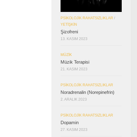
PSIKOLOJIK RAHATSIZLIKLAR
/
YETIŞKIN
Şizofreni
13. KASIM 2023
MÜZIK
Müzik Terapisi
21. KASIM 2023
PSIKOLOJIK RAHATSIZLIKLAR
Noradrenalin (Norepinefrin)
2. ARALIK 2023
PSIKOLOJIK RAHATSIZLIKLAR
Dopamin
27. KASIM 2023