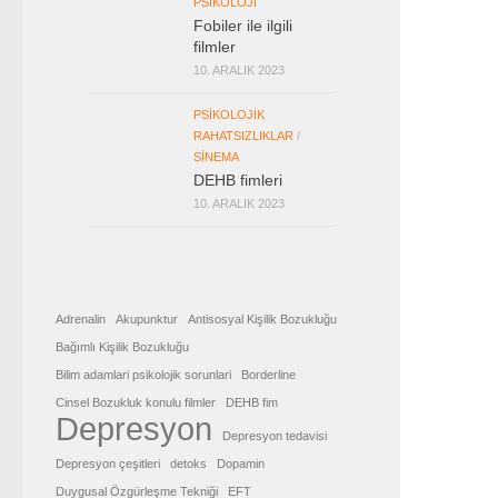
PSIKOLOJI
Fobiler ile ilgili
filmler
10. ARALIK 2023
PSIKOLOJIK
RAHATSIZLIKLAR
/
SINEMA
DEHB fimleri
10. ARALIK 2023
Adrenalin
Akupunktur
Antisosyal Kişilik Bozukluğu
Bağımlı Kişilik Bozukluğu
Bilim adamlari psikolojik sorunlari
Borderline
Cinsel Bozukluk konulu filmler
DEHB fim
Depresyon
Depresyon tedavisi
Depresyon çeşitleri
detoks
Dopamin
Duygusal Özgürleşme Tekniği
EFT