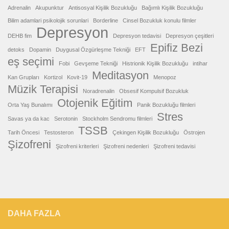
Adrenalin
Akupunktur
Antisosyal Kişilik Bozukluğu
Bağımlı Kişilik Bozukluğu
Bilim adamlari psikolojik sorunlari
Borderline
Cinsel Bozukluk konulu filmler
Depresyon
DEHB fim
Depresyon tedavisi
Depresyon çeşitleri
Epifiz Bezi
detoks
Dopamin
Duygusal Özgürleşme Tekniği
EFT
eş seçimi
Fobi
Gevşeme Tekniği
Histrionik Kişilik Bozukluğu
intihar
Meditasyon
Kan Grupları
Kortizol
Kovit-19
Menopoz
Müzik Terapisi
Noradrenalin
Obsesif Kompulsif Bozukluk
Otojenik Eğitim
Orta Yaş Bunalımı
Panik Bozukluğu filmleri
Stres
Savas ya da kac
Serotonin
Stockholm Sendromu filmleri
TSSB
Tarih Öncesi
Testosteron
Çekingen Kişilik Bozukluğu
Östrojen
Şizofreni
Şizofreni kriterleri
Şizofreni nedenleri
Şizofreni tedavisi
DAHA FAZLA