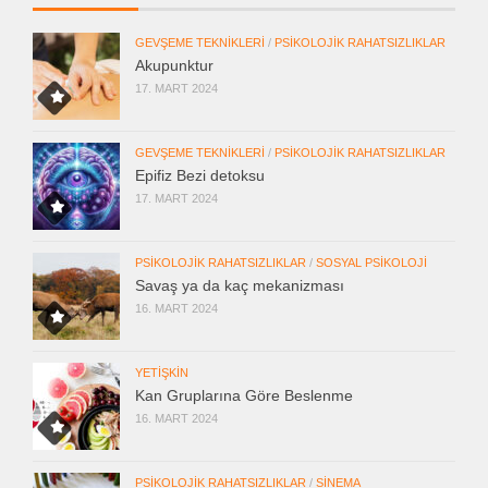
GEVŞEME TEKNIKLERI
/
PSIKOLOJIK RAHATSIZLIKLAR
Akupunktur
17. MART 2024
GEVŞEME TEKNIKLERI
/
PSIKOLOJIK RAHATSIZLIKLAR
Epifiz Bezi detoksu
17. MART 2024
PSIKOLOJIK RAHATSIZLIKLAR
/
SOSYAL PSIKOLOJI
Savaş ya da kaç mekanizması
16. MART 2024
YETIŞKIN
Kan Gruplarına Göre Beslenme
16. MART 2024
PSIKOLOJIK RAHATSIZLIKLAR
/
SINEMA