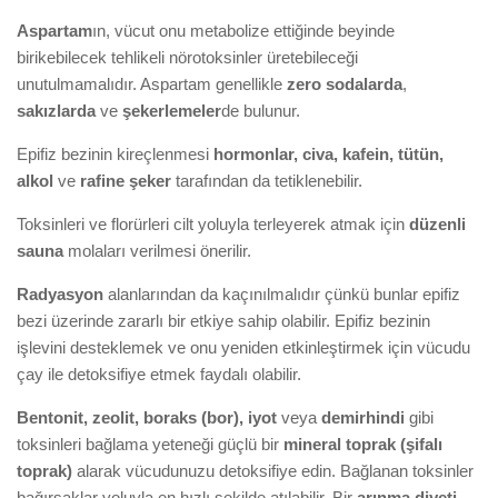
Aspartam
ın, vücut onu metabolize ettiğinde beyinde
birikebilecek tehlikeli nörotoksinler üretebileceği
unutulmamalıdır. Aspartam genellikle
zero sodalarda
,
sakızlarda
ve
şekerlemeler
de bulunur.
Epifiz bezinin kireçlenmesi
hormonlar, civa, kafein, tütün,
alkol
ve
rafine şeker
tarafından da tetiklenebilir.
Toksinleri ve florürleri cilt yoluyla terleyerek atmak için
düzenli
sauna
molaları verilmesi önerilir.
Radyasyon
alanlarından da kaçınılmalıdır çünkü bunlar epifiz
bezi üzerinde zararlı bir etkiye sahip olabilir. Epifiz bezinin
işlevini desteklemek ve onu yeniden etkinleştirmek için vücudu
çay ile detoksifiye etmek faydalı olabilir.
Bentonit, zeolit, boraks (bor), iyot
veya
demirhindi
gibi
toksinleri bağlama yeteneği güçlü bir
mineral toprak (şifalı
toprak)
alarak vücudunuzu detoksifiye edin. Bağlanan toksinler
bağırsaklar yoluyla en hızlı şekilde atılabilir. Bir
arınma diyeti