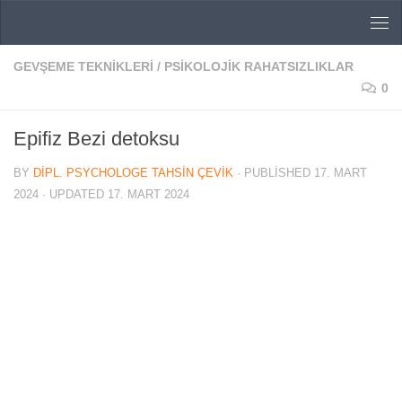
Skip to content
GEVŞEME TEKNIKLERI
/
PSIKOLOJIK RAHATSIZLIKLAR
0
Epifiz Bezi detoksu
BY
DIPL. PSYCHOLOGE TAHSIN ÇEVIK
· PUBLISHED
17. MART
2024
· UPDATED
17. MART 2024