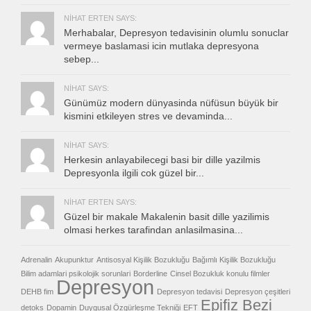
NIHAT ERTEN SAYS:
Merhabalar, Depresyon tedavisinin olumlu sonuclar
vermeye baslamasi icin mutlaka depresyona
sebep...
NIHAT SAYS:
Günümüz modern dünyasinda nüfüsun büyük bir
kismini etkileyen stres ve devaminda...
NIHAT SAYS:
Herkesin anlayabilecegi basi bir dille yazilmis
Depresyonla ilgili cok güzel bir...
NIHAT ERTEN SAYS:
Güzel bir makale Makalenin basit dille yazilimis
olmasi herkes tarafindan anlasilmasina...
Adrenalin
Akupunktur
Antisosyal Kişilik Bozukluğu
Bağımlı Kişilik Bozukluğu
Bilim adamlari psikolojik sorunlari
Borderline
Cinsel Bozukluk konulu filmler
Depresyon
DEHB fim
Depresyon tedavisi
Depresyon çeşitleri
Epifiz Bezi
detoks
Dopamin
Duygusal Özgürleşme Tekniği
EFT