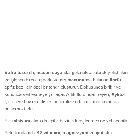
Sofra tuzu
nda,
maden suyu
nda, geleneksel olarak yetiştirilen
ve işlenen birçok gıdada ve
diş macunu
nda bulunan
florür
,
epifiz bezi için özel bir tehdit oluşturur. Dokusunda birikir ve
sonunda sertleşmeye yol açar. Artık florür içermeyen,
Xylitol
içeren ve böylece dişleri mineralize eden diş macunları da
bulunmaktadır.
Ek
kalsiyum
alımı da epifiz bezinin kireçlenmesine yol açabilir.
Yeterli miktarda
K2 vitamini
,
magnezyum
ve
iyot
alın.