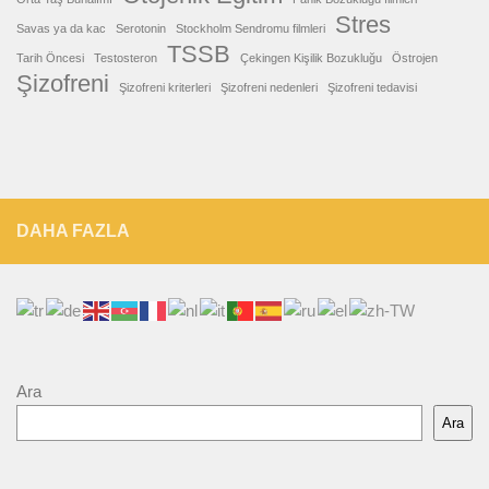
Stres
Savas ya da kac
Serotonin
Stockholm Sendromu filmleri
TSSB
Tarih Öncesi
Testosteron
Çekingen Kişilik Bozukluğu
Östrojen
Şizofreni
Şizofreni kriterleri
Şizofreni nedenleri
Şizofreni tedavisi
DAHA FAZLA
Ara
Ara