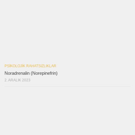
PSIKOLOJIK RAHATSIZLIKLAR
Noradrenalin (Norepinefrin)
2. ARALIK 2023