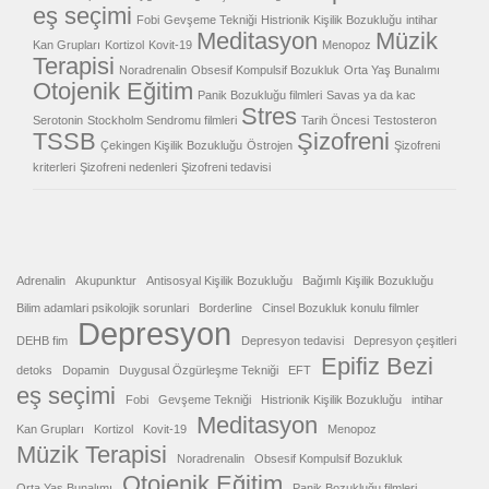
eş seçimi
Fobi
Gevşeme Tekniği
Histrionik Kişilik Bozukluğu
intihar
Meditasyon
Müzik
Kan Grupları
Kortizol
Kovit-19
Menopoz
Terapisi
Noradrenalin
Obsesif Kompulsif Bozukluk
Orta Yaş Bunalımı
Otojenik Eğitim
Panik Bozukluğu filmleri
Savas ya da kac
Stres
Serotonin
Stockholm Sendromu filmleri
Tarih Öncesi
Testosteron
TSSB
Şizofreni
Çekingen Kişilik Bozukluğu
Östrojen
Şizofreni
kriterleri
Şizofreni nedenleri
Şizofreni tedavisi
Adrenalin
Akupunktur
Antisosyal Kişilik Bozukluğu
Bağımlı Kişilik Bozukluğu
Bilim adamlari psikolojik sorunlari
Borderline
Cinsel Bozukluk konulu filmler
Depresyon
DEHB fim
Depresyon tedavisi
Depresyon çeşitleri
Epifiz Bezi
detoks
Dopamin
Duygusal Özgürleşme Tekniği
EFT
eş seçimi
Fobi
Gevşeme Tekniği
Histrionik Kişilik Bozukluğu
intihar
Meditasyon
Kan Grupları
Kortizol
Kovit-19
Menopoz
Müzik Terapisi
Noradrenalin
Obsesif Kompulsif Bozukluk
Otojenik Eğitim
Orta Yaş Bunalımı
Panik Bozukluğu filmleri