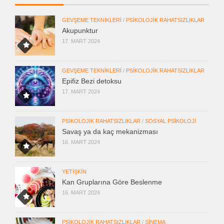
GEVŞEME TEKNIKLERI
/
PSIKOLOJIK RAHATSIZLIKLAR
Akupunktur
17. MART 2024
GEVŞEME TEKNIKLERI
/
PSIKOLOJIK RAHATSIZLIKLAR
Epifiz Bezi detoksu
17. MART 2024
PSIKOLOJIK RAHATSIZLIKLAR
/
SOSYAL PSIKOLOJI
Savaş ya da kaç mekanizması
16. MART 2024
YETIŞKIN
Kan Gruplarına Göre Beslenme
16. MART 2024
PSIKOLOJIK RAHATSIZLIKLAR
/
SINEMA