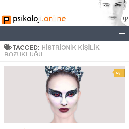
Skip to content
TAGGED:
HISTRIONIK KIŞILIK
BOZUKLUĞU
0