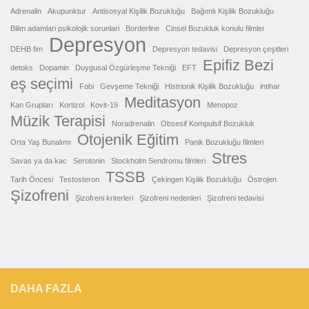
Adrenalin
Akupunktur
Antisosyal Kişilik Bozukluğu
Bağımlı Kişilik Bozukluğu
Bilim adamlari psikolojik sorunlari
Borderline
Cinsel Bozukluk konulu filmler
Depresyon
DEHB fim
Depresyon tedavisi
Depresyon çeşitleri
Epifiz Bezi
detoks
Dopamin
Duygusal Özgürleşme Tekniği
EFT
eş seçimi
Fobi
Gevşeme Tekniği
Histrionik Kişilik Bozukluğu
intihar
Meditasyon
Kan Grupları
Kortizol
Kovit-19
Menopoz
Müzik Terapisi
Noradrenalin
Obsesif Kompulsif Bozukluk
Otojenik Eğitim
Orta Yaş Bunalımı
Panik Bozukluğu filmleri
Stres
Savas ya da kac
Serotonin
Stockholm Sendromu filmleri
TSSB
Tarih Öncesi
Testosteron
Çekingen Kişilik Bozukluğu
Östrojen
Şizofreni
Şizofreni kriterleri
Şizofreni nedenleri
Şizofreni tedavisi
DAHA FAZLA