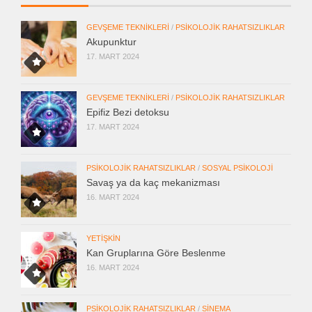
GEVŞEME TEKNIKLERI
/
PSIKOLOJIK RAHATSIZLIKLAR
Akupunktur
17. MART 2024
GEVŞEME TEKNIKLERI
/
PSIKOLOJIK RAHATSIZLIKLAR
Epifiz Bezi detoksu
17. MART 2024
PSIKOLOJIK RAHATSIZLIKLAR
/
SOSYAL PSIKOLOJI
Savaş ya da kaç mekanizması
16. MART 2024
YETIŞKIN
Kan Gruplarına Göre Beslenme
16. MART 2024
PSIKOLOJIK RAHATSIZLIKLAR
/
SINEMA