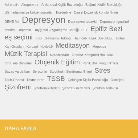
Adrenalin
Akupunktur
Antisosyal Kişilik Bozukluğu
Bağımlı Kişilik Bozukluğu
Bilim adamlari psikolojik sorunlari
Borderline
Cinsel Bozukluk konulu filmler
Depresyon
DEHB fim
Depresyon tedavisi
Depresyon çeşitleri
Epifiz Bezi
detoks
Dopamin
Duygusal Özgürleşme Tekniği
EFT
eş seçimi
Fobi
Gevşeme Tekniği
Histrionik Kişilik Bozukluğu
intihar
Meditasyon
Kan Grupları
Kortizol
Kovit-19
Menopoz
Müzik Terapisi
Noradrenalin
Obsesif Kompulsif Bozukluk
Otojenik Eğitim
Orta Yaş Bunalımı
Panik Bozukluğu filmleri
Stres
Savas ya da kac
Serotonin
Stockholm Sendromu filmleri
TSSB
Tarih Öncesi
Testosteron
Çekingen Kişilik Bozukluğu
Östrojen
Şizofreni
Şizofreni kriterleri
Şizofreni nedenleri
Şizofreni tedavisi
DAHA FAZLA