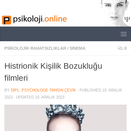
Skip to content
PSIKOLOJIK RAHATSIZLIKLAR
/
SINEMA
0
Histrionik Kişilik Bozukluğu
filmleri
BY
DIPL. PSYCHOLOGE TAHSIN ÇEVIK
· PUBLISHED
10. ARALIK
2023
· UPDATED
10. ARALIK 2023