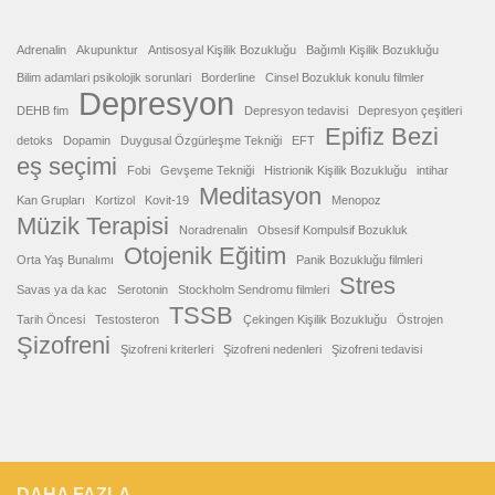
Adrenalin
Akupunktur
Antisosyal Kişilik Bozukluğu
Bağımlı Kişilik Bozukluğu
Bilim adamlari psikolojik sorunlari
Borderline
Cinsel Bozukluk konulu filmler
Depresyon
DEHB fim
Depresyon tedavisi
Depresyon çeşitleri
Epifiz Bezi
detoks
Dopamin
Duygusal Özgürleşme Tekniği
EFT
eş seçimi
Fobi
Gevşeme Tekniği
Histrionik Kişilik Bozukluğu
intihar
Meditasyon
Kan Grupları
Kortizol
Kovit-19
Menopoz
Müzik Terapisi
Noradrenalin
Obsesif Kompulsif Bozukluk
Otojenik Eğitim
Orta Yaş Bunalımı
Panik Bozukluğu filmleri
Stres
Savas ya da kac
Serotonin
Stockholm Sendromu filmleri
TSSB
Tarih Öncesi
Testosteron
Çekingen Kişilik Bozukluğu
Östrojen
Şizofreni
Şizofreni kriterleri
Şizofreni nedenleri
Şizofreni tedavisi
DAHA FAZLA