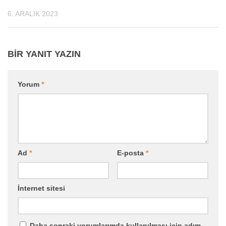
6. ARALIK 2023
BIR YANIT YAZIN
Yorum
*
Ad
*
E-posta
*
İnternet sitesi
Daha sonraki yorumlarımda kullanılması için adım,