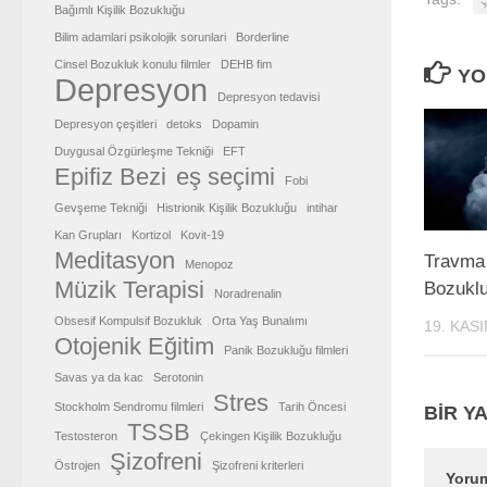
Bağımlı Kişilik Bozukluğu
Bilim adamlari psikolojik sorunlari
Borderline
Cinsel Bozukluk konulu filmler
DEHB fim
YO
Depresyon
Depresyon tedavisi
Depresyon çeşitleri
detoks
Dopamin
Duygusal Özgürleşme Tekniği
EFT
Epifiz Bezi
eş seçimi
Fobi
Gevşeme Tekniği
Histrionik Kişilik Bozukluğu
intihar
Kan Grupları
Kortizol
Kovit-19
Meditasyon
Travma 
Menopoz
Müzik Terapisi
Bozukl
Noradrenalin
Obsesif Kompulsif Bozukluk
Orta Yaş Bunalımı
19. KAS
Otojenik Eğitim
Panik Bozukluğu filmleri
Savas ya da kac
Serotonin
Stres
Stockholm Sendromu filmleri
Tarih Öncesi
BIR YA
TSSB
Testosteron
Çekingen Kişilik Bozukluğu
Şizofreni
Östrojen
Şizofreni kriterleri
Yoru