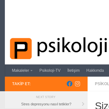
Skip to content
Makaleler
Psikoloji-TV
İletişim
Hakkımda
TAKIP ET:
PSIKO
NEXT STORY
Şiz
Stres depresyonu nasıl tetikler?