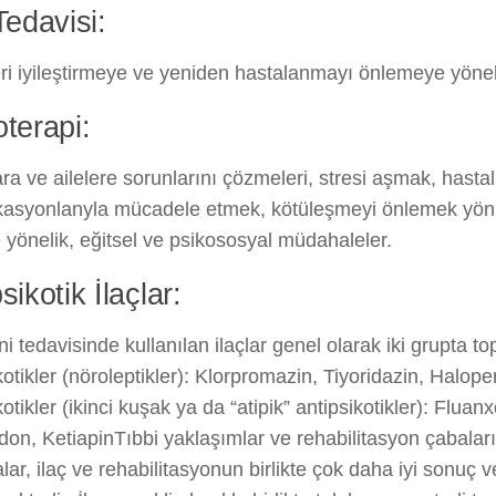
Tedavisi:
leri iyileştirmeye ve yeniden hastalanmayı önlemeye yönel
oterapi:
ra ve ailelere sorunlarını çözmeleri, stresi aşmak, hastal
kasyonlanyla mücadele etmek, kötüleşmeyi önlemek yö
yönelik, eğitsel ve psikososyal müdahaleler.
sikotik İlaçlar:
ni tedavisinde kullanılan ilaçlar genel olarak iki grupta to
kotikler (nöroleptikler): Klorpromazin, Tiyoridazin, Halope
kotikler (ikinci kuşak ya da “atipik” antipsikotikler): Fluan
don, Ketiapin
Tıbbi yaklaşımlar ve rehabilitasyon çabaların
lar, ilaç ve rehabilitasyonun birlikte çok daha iyi sonuç v