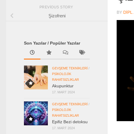
PREVIOUS STORY
BY
DIPL
Şizofreni
Son Yazılar / Popüler Yazılar
GEVŞEME TEKNIKLERI
/
PSIKOLOJIK
RAHATSIZLIKLAR
Akupunktur
17. MART 2024
GEVŞEME TEKNIKLERI
/
PSIKOLOJIK
RAHATSIZLIKLAR
Epifiz Bezi detoksu
17. MART 2024