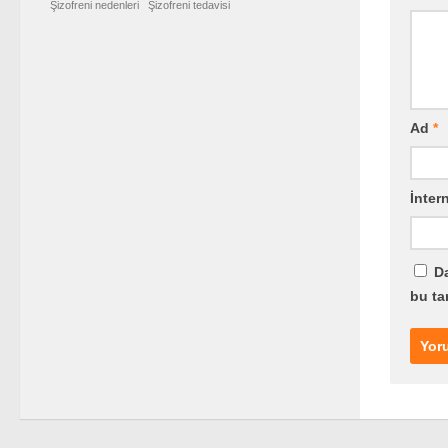
Şizofreni nedenleri
Şizofreni tedavisi
Ad
*
İntern
Da
bu ta