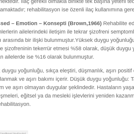
ektedir. İlaç gerekli olmakla birlikte tek başına yeterli te
maktadır; rehabilitasyon ise özenli ilaç kullanımına ger
sed – Emotion – Konsepti (Brown,1966)
Rehabilite ed
nlerlerin ailelerindeki iletişim ile tekrar şizofreni semptom
 arasında bir ilişki bulunmuştur.Yüksek duygu yoğunluğ
de şizofreninin tekerrür etmesi %58 olarak, düşük duygu
n ailelerde ise %16 olarak bulunmuştur.
duygu yoğunluğu, sıkça eleştiri, düşmanlık, aşırı positi
anmak ve aşırı bakımı içerir. Düşük duygu yoğunluğu: Ta
m ve aşırı olmayan duygular şeklindedir. Hastaların ya
şmeleri, eğitsel ya da mesleki işlevlerini yeniden kazan
rehabilitasyon.
izofreni tedavisi