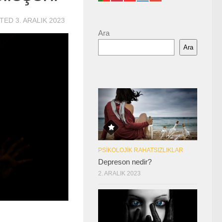
ATED
3. ARALIK 2023
Ara
Ara
PSIKOLOJIK RAHATSIZLIKLAR
Depreson nedir?
2. ARALIK 2023