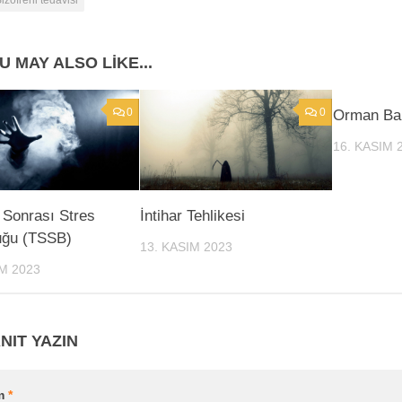
U MAY ALSO LIKE...
0
0
Orman Ba
16. KASIM 
Sonrası Stres
İntihar Tehlikesi
uğu (TSSB)
13. KASIM 2023
IM 2023
NIT YAZIN
m
*