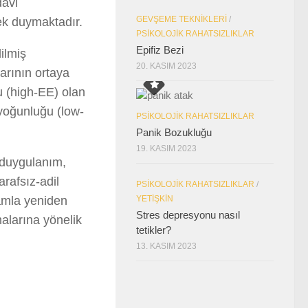
davi
GEVŞEME TEKNIKLERI
/
ek duymaktadır.
PSIKOLOJIK RAHATSIZLIKLAR
Epifiz Bezi
ilmiş
20. KASIM 2023
larının ortaya
u (high-EE) olan
 yoğunluğu (low-
PSIKOLOJIK RAHATSIZLIKLAR
Panik Bozukluğu
19. KASIM 2023
f duygulanım,
rafsız-adil
PSIKOLOJIK RAHATSIZLIKLAR
/
YETIŞKIN
şamla yeniden
Stres depresyonu nasıl
malarına yönelik
tetikler?
13. KASIM 2023