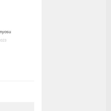
0
nyosu
2023