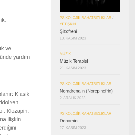
PSIKOLOJIK RAHATSIZLIKLAR
/
ik.
YETIŞKIN
Şizofreni
13. KASIM 2023
ık ve
MÜZIK
nünde yardım
Müzik Terapisi
21. KASIM 2023
PSIKOLOJIK RAHATSIZLIKLAR
Noradrenalin (Norepinefrin)
planır:
Klasik
2. ARALIK 2023
ridolYeni
xol, Klozapin,
PSIKOLOJIK RAHATSIZLIKLAR
a ilişkin
Dopamin
erdiğini
27. KASIM 2023