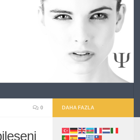
0
DAHA FAZLA
ileşeni