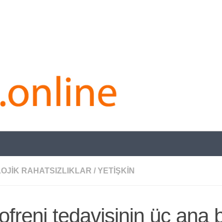
LOJIK RAHATSIZLIKLAR
/
YETIŞKIN
ofreni tedavisinin üç ana b