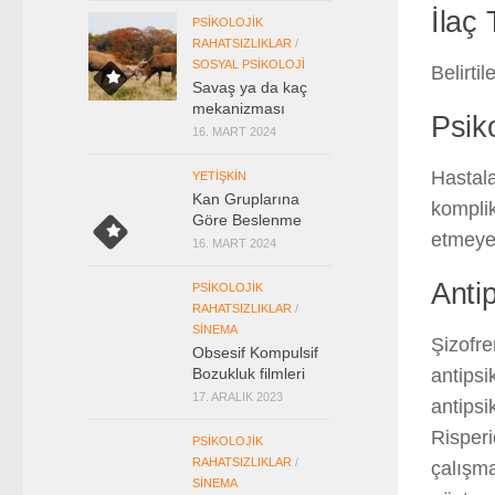
İlaç 
PSIKOLOJIK
RAHATSIZLIKLAR
/
SOSYAL PSIKOLOJI
Belirti
Savaş ya da kaç
mekanizması
Psik
16. MART 2024
Hastala
YETIŞKIN
Kan Gruplarına
kompli
Göre Beslenme
etmeye 
16. MART 2024
Antip
PSIKOLOJIK
RAHATSIZLIKLAR
/
SINEMA
Şizofre
Obsesif Kompulsif
antipsi
Bozukluk filmleri
17. ARALIK 2023
antipsi
Risperi
PSIKOLOJIK
RAHATSIZLIKLAR
/
çalışma
SINEMA