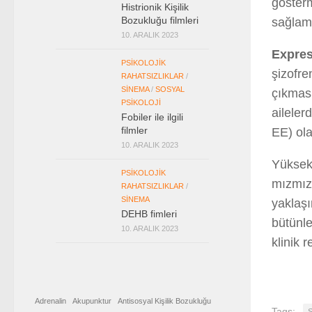
gösterm
Histrionik Kişilik
Bozukluğu filmleri
sağlama
10. ARALIK 2023
Expres
PSIKOLOJIK
şizofre
RAHATSIZLIKLAR
/
SINEMA
/
SOSYAL
çıkması
PSIKOLOJI
aileler
Fobiler ile ilgili
filmler
EE) ola
10. ARALIK 2023
Yüksek 
PSIKOLOJIK
mızmızl
RAHATSIZLIKLAR
/
SINEMA
yaklaşı
DEHB fimleri
bütünle
10. ARALIK 2023
klinik 
Adrenalin
Akupunktur
Antisosyal Kişilik Bozukluğu
Tags:
Ş