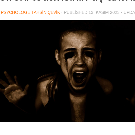
. PSYCHOLOGE TAHSIN ÇEVIK
· PUBLISHED
13. KASIM 2023
· UPD