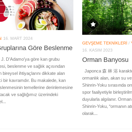
N
16. MART 2024
GEVŞEME TEKNIKLERI
/
ruplarına Göre Beslenme
16. KASIM 2023
Orman Banyosu
r J. D’Adamo’ya göre kan grubu
si, beslenme ve sağlık açısından
Japonca 森 林 浴 karakter
n bireysel ihtiyaçlarını dikkate alan
ormanlık alan, akan su ve 
ci bir kavramdır. Bu makalede, kan
Shinrin-Yoku sırasında or
slenmesinin temellerine derinlemesine
spor faaliyetiyle birleştiri
atacak ve sağlığımız üzerindeki
duyularla algılanır. Orma
l...
Shinrin-Yoku, “ormanın a
olarak...