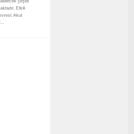
abilecek çeşitli
ktadır. Etkili
evresi: Akut
...