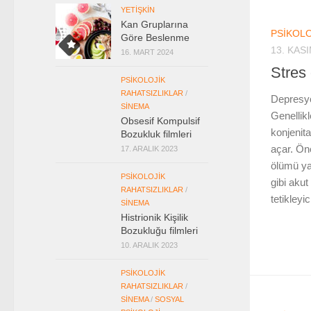
YETIŞKIN
Kan Gruplarına
PSIKOLO
Göre Beslenme
13. KAS
16. MART 2024
Stres 
PSIKOLOJIK
RAHATSIZLIKLAR
/
Depresyo
SINEMA
Genellikl
Obsesif Kompulsif
konjenita
Bozukluk filmleri
açar. Ön
17. ARALIK 2023
ölümü ya
PSIKOLOJIK
gibi akut
RAHATSIZLIKLAR
/
tetikleyici
SINEMA
Histrionik Kişilik
Bozukluğu filmleri
10. ARALIK 2023
PSIKOLOJIK
RAHATSIZLIKLAR
/
SINEMA
/
SOSYAL