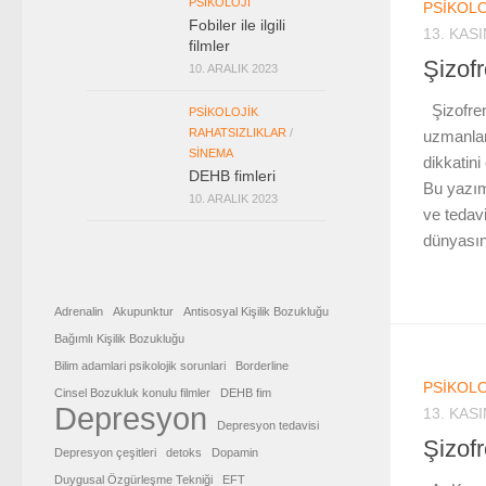
PSIKOLOJI
PSIKOLO
Fobiler ile ilgili
13. KAS
filmler
Şizofr
10. ARALIK 2023
Şizofreni
PSIKOLOJIK
RAHATSIZLIKLAR
/
uzmanlar
SINEMA
dikkatini
DEHB fimleri
Bu yazım
10. ARALIK 2023
ve tedav
dünyasına
Adrenalin
Akupunktur
Antisosyal Kişilik Bozukluğu
Bağımlı Kişilik Bozukluğu
Bilim adamlari psikolojik sorunlari
Borderline
PSIKOLO
Cinsel Bozukluk konulu filmler
DEHB fim
Depresyon
13. KAS
Depresyon tedavisi
Şizofr
Depresyon çeşitleri
detoks
Dopamin
Duygusal Özgürleşme Tekniği
EFT