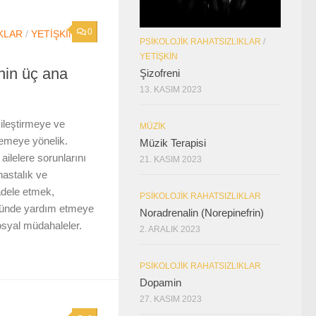
0
KLAR
/
YETIŞKIN
PSIKOLOJIK RAHATSIZLIKLAR
/
YETIŞKIN
inin üç ana
Şizofreni
13. KASIM 2023
iyileştirmeye ve
MÜZIK
emeye yönelik.
Müzik Terapisi
ailelere sorunlarını
21. KASIM 2023
hastalık ve
dele etmek,
PSIKOLOJIK RAHATSIZLIKLAR
nünde yardım etmeye
Noradrenalin (Norepinefrin)
osyal müdahaleler.
2. ARALIK 2023
PSIKOLOJIK RAHATSIZLIKLAR
Dopamin
27. KASIM 2023