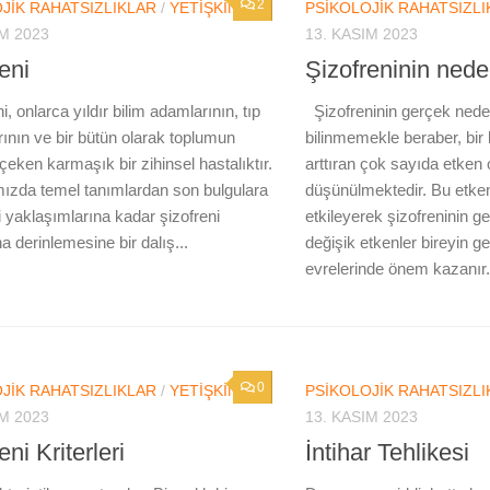
2
JIK RAHATSIZLIKLAR
/
YETIŞKIN
PSIKOLOJIK RAHATSIZLI
IM 2023
13. KASIM 2023
eni
Şizofreninin nede
, onlarca yıldır bilim adamlarının, tıp
Şizofreninin gerçek neden
ının ve bir bütün olarak toplumun
bilinmemekle beraber, bir k
 çeken karmaşık bir zihinsel hastalıktır.
arttıran çok sayıda etken
ızda temel tanımlardan son bulgulara
düşünülmektedir. Bu etkenle
i yaklaşımlarına kadar şizofreni
etkileyerek şizofreninin gel
 derinlemesine bir dalış...
değişik etkenler bireyin gel
evrelerinde önem kazanır.
0
JIK RAHATSIZLIKLAR
/
YETIŞKIN
PSIKOLOJIK RAHATSIZLI
IM 2023
13. KASIM 2023
eni Kriterleri
İntihar Tehlikesi