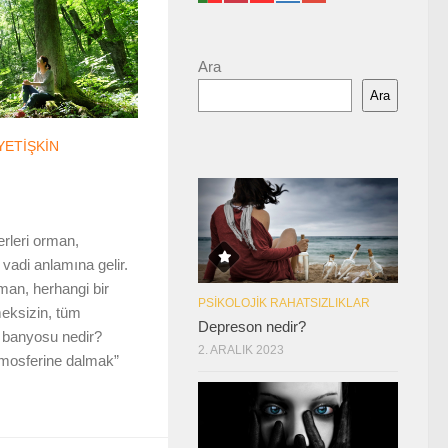
Ara
Ara
YETIŞKIN
leri orman,
vadi anlamına gelir.
man, herhangi bir
PSIKOLOJIK RAHATSIZLIKLAR
lmeksizin, tüm
Depreson nedir?
n banyosu nedir?
2. ARALIK 2023
tmosferine dalmak”