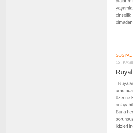
atalarımı
yaşamlar
cinsellik
olmadan,
SOSYAL 
12. KAS
Rüyal
Rüyaları
arasındak
üzerine 
anlayabil
Buna her 
sorunsuz 
ikizleri 