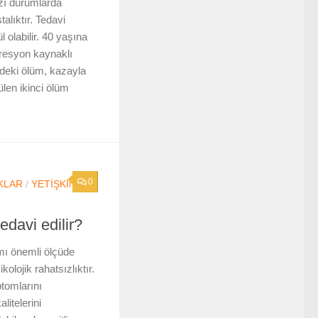
zı durumlarda
alıktır. Tedavi
 olabilir. 40 yaşına
presyon kaynaklı
ndeki ölüm, kazayla
len ikinci ölüm
0
KLAR
/
YETIŞKIN
edavi edilir?
ı önemli ölçüde
kolojik rahatsızlıktır.
tomlarını
litelerini