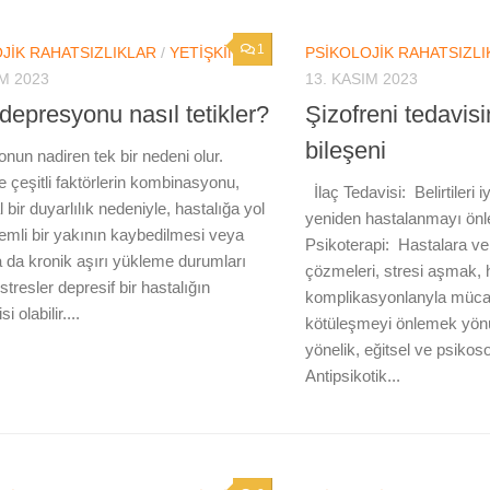
1
JIK RAHATSIZLIKLAR
/
YETIŞKIN
PSIKOLOJIK RAHATSIZLI
IM 2023
13. KASIM 2023
depresyonu nasıl tetikler?
Şizofreni tedavis
bileşeni
nun nadiren tek bir nedeni olur.
e çeşitli faktörlerin kombinasyonu,
İlaç Tedavisi: Belirtileri 
l bir duyarlılık nedeniyle, hastalığa yol
yeniden hastalanmayı önl
emli bir yakının kaybedilmesi veya
Psikoterapi: Hastalara ve 
 da kronik aşırı yükleme durumları
çözmeleri, stresi aşmak, 
 stresler depresif bir hastalığın
komplikasyonlanyla müca
si olabilir....
kötüleşmeyi önlemek yö
yönelik, eğitsel ve psikos
Antipsikotik...