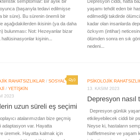
teristik semptomlar: Bir aylık bir
Depresyon ciddi, hatta ba
yunca (başarıyla tedavi edilmişse
yaşamı tehdit eden bir hast
 bir süre). Bu sürenin önemli bir
edilmediği takdirde ölümcül
e aşağıdakilerden ikisinin (ya da daha
kadar olan insanlarda de
ın) bulunması: Not: Hezeyanlar bizar
özkıyım (intihar) neticesi
 hallüsinasyonlar kişinin...
ölümden sonra en sık görü
nedeni...
0
JIK RAHATSIZLIKLAR
/
SOSYAL
PSIKOLOJIK RAHATSIZLI
JI
/
YETIŞKIN
13. KASIM 2023
IM 2023
Depresyon nasıl t
erin uzun süreli eş seçimi
Depresyon günlük yaşam
toplayıcı atalarımızdan bize geçmiş
etkileyebilecek ciddi bir psi
ki adaptasyon var. Hayatta
Neyse ki, hastaların semp
e üremek. Hayatta kalmak için
hafifletmesine ve yaşam ka