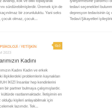
z avlanıp, kök ve bitki toplayarak
iyileştirmesine yardımcı ol
ını sürdürebilmişlerdir. Üremek için de
tedavi seçenekleri bulunma
 kaçınılmaz bir zorunluluktu. Yani seks
depresyon tedavisinin üç 
 çocuk olmaz, çocuk...
Tedavi:Şikayetleri iyileştirir
0
PSIKOLOJI
/
YETIŞKIN
IM 2023
arımızın Kadını
mızın Kadını Kadın ve erkek
i ilişkilerdeki problemlerin kaynakları
RUH İKİZİ İnsanlar hep kendinlerini
en bir partner bulmaya çalışmışlardır.
kültürde rastlanmaktadır. İletişimin en
olduğu kişileri anlayabilmak için
incelemek lazımdır. Tek...