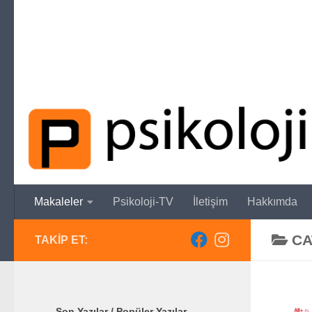
Skip to content
Makaleler
Psikoloji-TV
İletişim
Hakkımda
CA
TAKIP ET:
Son Yazılar / Popüler Yazılar