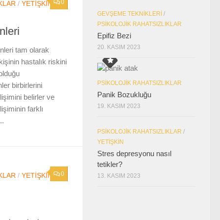
0
KLAR
/
YETIŞKIN
GEVŞEME TEKNIKLERI
/
PSIKOLOJIK RAHATSIZLIKLAR
nleri
Epifiz Bezi
20. KASIM 2023
leri tam olarak
işinin hastalık riskini
 olduğu
PSIKOLOJIK RAHATSIZLIKLAR
r birbirlerini
Panik Bozukluğu
işimini belirler ve
19. KASIM 2023
işiminin farklı
..
PSIKOLOJIK RAHATSIZLIKLAR
/
YETIŞKIN
Stres depresyonu nasıl
tetikler?
0
KLAR
/
YETIŞKIN
13. KASIM 2023