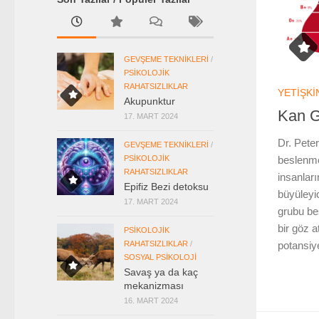
GEVŞEME TEKNIKLERI
/
PSIKOLOJIK
RAHATSIZLIKLAR
YETIŞKI
Akupunktur
Kan G
17. MART 2024
Dr. Pete
GEVŞEME TEKNIKLERI
/
PSIKOLOJIK
beslenme
RAHATSIZLIKLAR
insanları
Epifiz Bezi detoksu
büyüleyi
17. MART 2024
grubu be
bir göz 
PSIKOLOJIK
RAHATSIZLIKLAR
/
potansiye
SOSYAL PSIKOLOJI
Savaş ya da kaç
mekanizması
16. MART 2024