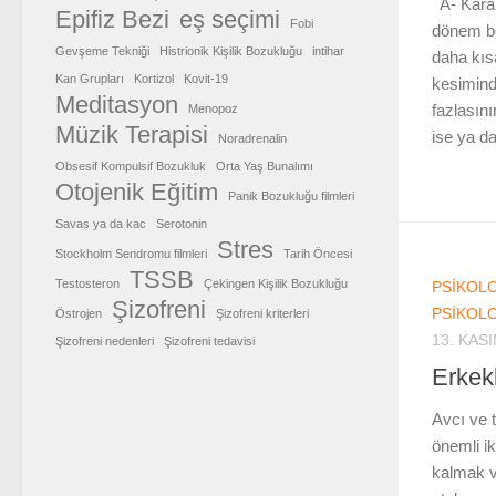
A- Karak
Epifiz Bezi
eş seçimi
Fobi
dönem bo
Gevşeme Tekniği
Histrionik Kişilik Bozukluğu
intihar
daha kısa
Kan Grupları
Kortizol
Kovit-19
kesimind
Meditasyon
fazlasın
Menopoz
Müzik Terapisi
ise ya da
Noradrenalin
Obsesif Kompulsif Bozukluk
Orta Yaş Bunalımı
Otojenik Eğitim
Panik Bozukluğu filmleri
Savas ya da kac
Serotonin
Stres
Stockholm Sendromu filmleri
Tarih Öncesi
TSSB
Testosteron
Çekingen Kişilik Bozukluğu
PSIKOLO
Şizofreni
PSIKOLO
Östrojen
Şizofreni kriterleri
13. KAS
Şizofreni nedenleri
Şizofreni tedavisi
Erkekl
Avcı ve 
önemli i
kalmak v