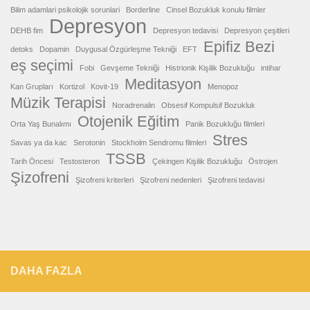
Bilim adamlari psikolojik sorunlari
Borderline
Cinsel Bozukluk konulu filmler
Depresyon
DEHB fim
Depresyon tedavisi
Depresyon çeşitleri
Epifiz Bezi
detoks
Dopamin
Duygusal Özgürleşme Tekniği
EFT
eş seçimi
Fobi
Gevşeme Tekniği
Histrionik Kişilik Bozukluğu
intihar
Meditasyon
Kan Grupları
Kortizol
Kovit-19
Menopoz
Müzik Terapisi
Noradrenalin
Obsesif Kompulsif Bozukluk
Otojenik Eğitim
Orta Yaş Bunalımı
Panik Bozukluğu filmleri
Stres
Savas ya da kac
Serotonin
Stockholm Sendromu filmleri
TSSB
Tarih Öncesi
Testosteron
Çekingen Kişilik Bozukluğu
Östrojen
Şizofreni
Şizofreni kriterleri
Şizofreni nedenleri
Şizofreni tedavisi
DAHA FAZLA