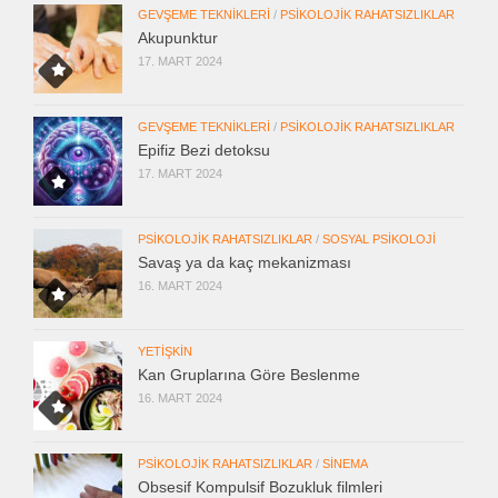
GEVŞEME TEKNIKLERI
/
PSIKOLOJIK RAHATSIZLIKLAR
Akupunktur
17. MART 2024
GEVŞEME TEKNIKLERI
/
PSIKOLOJIK RAHATSIZLIKLAR
Epifiz Bezi detoksu
17. MART 2024
PSIKOLOJIK RAHATSIZLIKLAR
/
SOSYAL PSIKOLOJI
Savaş ya da kaç mekanizması
16. MART 2024
YETIŞKIN
Kan Gruplarına Göre Beslenme
16. MART 2024
PSIKOLOJIK RAHATSIZLIKLAR
/
SINEMA
Obsesif Kompulsif Bozukluk filmleri