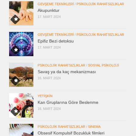
GEVŞEME TEKNIKLERI
/
PSIKOLOJIK RAHATSIZLIKLAR
Akupunktur
17. MART 2024
GEVŞEME TEKNIKLERI
/
PSIKOLOJIK RAHATSIZLIKLAR
Epifiz Bezi detoksu
17. MART 2024
PSIKOLOJIK RAHATSIZLIKLAR
/
SOSYAL PSIKOLOJI
Savaş ya da kaç mekanizması
16. MART 2024
YETIŞKIN
Kan Gruplarına Göre Beslenme
16. MART 2024
PSIKOLOJIK RAHATSIZLIKLAR
/
SINEMA
Obsesif Kompulsif Bozukluk filmleri