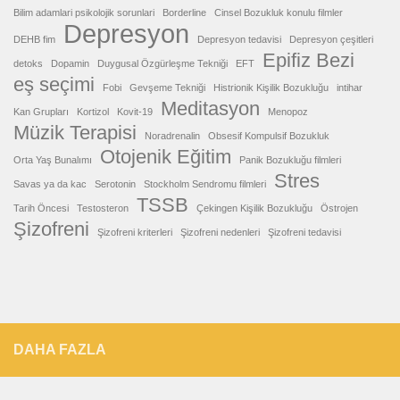
Bilim adamlari psikolojik sorunlari
Borderline
Cinsel Bozukluk konulu filmler
Depresyon
DEHB fim
Depresyon tedavisi
Depresyon çeşitleri
Epifiz Bezi
detoks
Dopamin
Duygusal Özgürleşme Tekniği
EFT
eş seçimi
Fobi
Gevşeme Tekniği
Histrionik Kişilik Bozukluğu
intihar
Meditasyon
Kan Grupları
Kortizol
Kovit-19
Menopoz
Müzik Terapisi
Noradrenalin
Obsesif Kompulsif Bozukluk
Otojenik Eğitim
Orta Yaş Bunalımı
Panik Bozukluğu filmleri
Stres
Savas ya da kac
Serotonin
Stockholm Sendromu filmleri
TSSB
Tarih Öncesi
Testosteron
Çekingen Kişilik Bozukluğu
Östrojen
Şizofreni
Şizofreni kriterleri
Şizofreni nedenleri
Şizofreni tedavisi
DAHA FAZLA