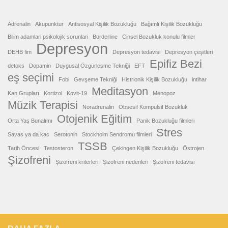
Adrenalin
Akupunktur
Antisosyal Kişilik Bozukluğu
Bağımlı Kişilik Bozukluğu
Bilim adamlari psikolojik sorunlari
Borderline
Cinsel Bozukluk konulu filmler
Depresyon
DEHB fim
Depresyon tedavisi
Depresyon çeşitleri
Epifiz Bezi
detoks
Dopamin
Duygusal Özgürleşme Tekniği
EFT
eş seçimi
Fobi
Gevşeme Tekniği
Histrionik Kişilik Bozukluğu
intihar
Meditasyon
Kan Grupları
Kortizol
Kovit-19
Menopoz
Müzik Terapisi
Noradrenalin
Obsesif Kompulsif Bozukluk
Otojenik Eğitim
Orta Yaş Bunalımı
Panik Bozukluğu filmleri
Stres
Savas ya da kac
Serotonin
Stockholm Sendromu filmleri
TSSB
Tarih Öncesi
Testosteron
Çekingen Kişilik Bozukluğu
Östrojen
Şizofreni
Şizofreni kriterleri
Şizofreni nedenleri
Şizofreni tedavisi