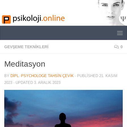
Skip to content
GEVŞEME TEKNIKLERI
0
Meditasyon
BY
DIPL. PSYCHOLOGE TAHSIN ÇEVIK
· PUBLISHED
21. KASIM
2023
· UPDATED
3. ARALIK 2023