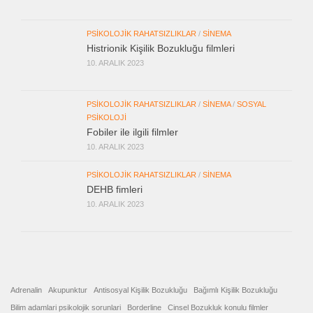
PSIKOLOJIK RAHATSIZLIKLAR
/
SINEMA
Histrionik Kişilik Bozukluğu filmleri
10. ARALIK 2023
PSIKOLOJIK RAHATSIZLIKLAR
/
SINEMA
/
SOSYAL
PSIKOLOJI
Fobiler ile ilgili filmler
10. ARALIK 2023
PSIKOLOJIK RAHATSIZLIKLAR
/
SINEMA
DEHB fimleri
10. ARALIK 2023
Adrenalin
Akupunktur
Antisosyal Kişilik Bozukluğu
Bağımlı Kişilik Bozukluğu
Bilim adamlari psikolojik sorunlari
Borderline
Cinsel Bozukluk konulu filmler