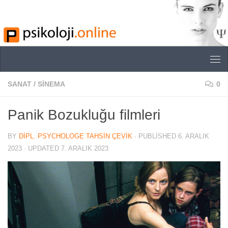
Skip to content
SANAT
/
SINEMA
0
Panik Bozukluğu filmleri
BY
DIPL. PSYCHOLOGE TAHSIN ÇEVIK
· PUBLISHED
6. ARALIK
2023
· UPDATED
7. ARALIK 2023