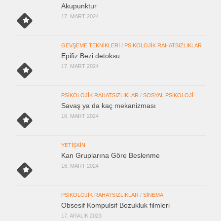
Akupunktur
17. MART 2024
GEVŞEME TEKNIKLERI
/
PSIKOLOJIK RAHATSIZLIKLAR
Epifiz Bezi detoksu
17. MART 2024
PSIKOLOJIK RAHATSIZLIKLAR
/
SOSYAL PSIKOLOJI
Savaş ya da kaç mekanizması
16. MART 2024
YETIŞKIN
Kan Gruplarına Göre Beslenme
16. MART 2024
PSIKOLOJIK RAHATSIZLIKLAR
/
SINEMA
Obsesif Kompulsif Bozukluk filmleri
17. ARALIK 2023