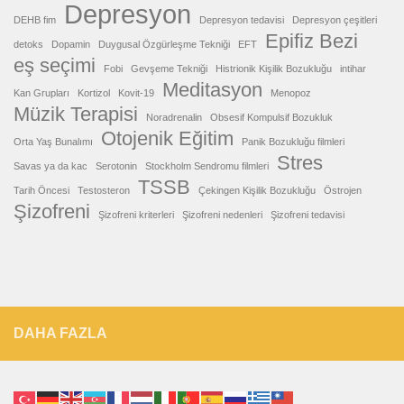
Depresyon
DEHB fim
Depresyon tedavisi
Depresyon çeşitleri
Epifiz Bezi
detoks
Dopamin
Duygusal Özgürleşme Tekniği
EFT
eş seçimi
Fobi
Gevşeme Tekniği
Histrionik Kişilik Bozukluğu
intihar
Meditasyon
Kan Grupları
Kortizol
Kovit-19
Menopoz
Müzik Terapisi
Noradrenalin
Obsesif Kompulsif Bozukluk
Otojenik Eğitim
Orta Yaş Bunalımı
Panik Bozukluğu filmleri
Stres
Savas ya da kac
Serotonin
Stockholm Sendromu filmleri
TSSB
Tarih Öncesi
Testosteron
Çekingen Kişilik Bozukluğu
Östrojen
Şizofreni
Şizofreni kriterleri
Şizofreni nedenleri
Şizofreni tedavisi
DAHA FAZLA