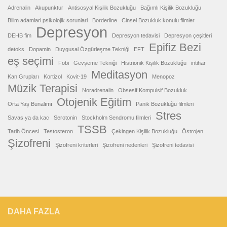
Adrenalin
Akupunktur
Antisosyal Kişilik Bozukluğu
Bağımlı Kişilik Bozukluğu
Bilim adamlari psikolojik sorunlari
Borderline
Cinsel Bozukluk konulu filmler
Depresyon
DEHB fim
Depresyon tedavisi
Depresyon çeşitleri
Epifiz Bezi
detoks
Dopamin
Duygusal Özgürleşme Tekniği
EFT
eş seçimi
Fobi
Gevşeme Tekniği
Histrionik Kişilik Bozukluğu
intihar
Meditasyon
Kan Grupları
Kortizol
Kovit-19
Menopoz
Müzik Terapisi
Noradrenalin
Obsesif Kompulsif Bozukluk
Otojenik Eğitim
Orta Yaş Bunalımı
Panik Bozukluğu filmleri
Stres
Savas ya da kac
Serotonin
Stockholm Sendromu filmleri
TSSB
Tarih Öncesi
Testosteron
Çekingen Kişilik Bozukluğu
Östrojen
Şizofreni
Şizofreni kriterleri
Şizofreni nedenleri
Şizofreni tedavisi
DAHA FAZLA