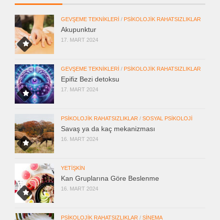
GEVŞEME TEKNIKLERI
/
PSIKOLOJIK RAHATSIZLIKLAR
Akupunktur
17. MART 2024
GEVŞEME TEKNIKLERI
/
PSIKOLOJIK RAHATSIZLIKLAR
Epifiz Bezi detoksu
17. MART 2024
PSIKOLOJIK RAHATSIZLIKLAR
/
SOSYAL PSIKOLOJI
Savaş ya da kaç mekanizması
16. MART 2024
YETIŞKIN
Kan Gruplarına Göre Beslenme
16. MART 2024
PSIKOLOJIK RAHATSIZLIKLAR
/
SINEMA