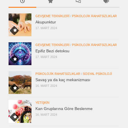
GEVŞEME TEKNIKLERI
/
PSIKOLOJIK RAHATSIZLIKLAR
Akupunktur
17. MART 2024
GEVŞEME TEKNIKLERI
/
PSIKOLOJIK RAHATSIZLIKLAR
Epifiz Bezi detoksu
17. MART 2024
PSIKOLOJIK RAHATSIZLIKLAR
/
SOSYAL PSIKOLOJI
Savaş ya da kaç mekanizması
16. MART 2024
YETIŞKIN
Kan Gruplarına Göre Beslenme
16. MART 2024