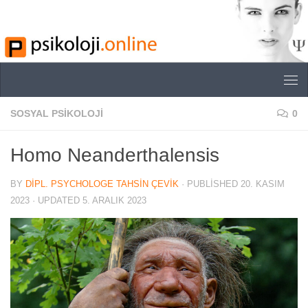
Skip to content
SOSYAL PSIKOLOJI
0
Homo Neanderthalensis
BY
DIPL. PSYCHOLOGE TAHSIN ÇEVIK
· PUBLISHED
20. KASIM
2023
· UPDATED
5. ARALIK 2023