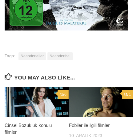
Tags:
Neandertaller
Neanderthal
YOU MAY ALSO LIKE...
0
1
Cinsel Bozukluk konulu
Fobiler ile ilgili filmler
filmler
10. ARALIK 2023