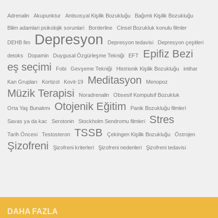
Adrenalin
Akupunktur
Antisosyal Kişilik Bozukluğu
Bağımlı Kişilik Bozukluğu
Bilim adamlari psikolojik sorunlari
Borderline
Cinsel Bozukluk konulu filmler
Depresyon
DEHB fim
Depresyon tedavisi
Depresyon çeşitleri
Epifiz Bezi
detoks
Dopamin
Duygusal Özgürleşme Tekniği
EFT
eş seçimi
Fobi
Gevşeme Tekniği
Histrionik Kişilik Bozukluğu
intihar
Meditasyon
Kan Grupları
Kortizol
Kovit-19
Menopoz
Müzik Terapisi
Noradrenalin
Obsesif Kompulsif Bozukluk
Otojenik Eğitim
Orta Yaş Bunalımı
Panik Bozukluğu filmleri
Stres
Savas ya da kac
Serotonin
Stockholm Sendromu filmleri
TSSB
Tarih Öncesi
Testosteron
Çekingen Kişilik Bozukluğu
Östrojen
Şizofreni
Şizofreni kriterleri
Şizofreni nedenleri
Şizofreni tedavisi
DAHA FAZLA