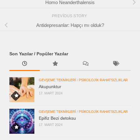
Homo Neanderthalensis
PREVIOUS STORY
Antidepresanlar: Hapçı mı olduk?
Son Yazılar / Popüler Yazılar
GEVŞEME TEKNIKLERI
/
PSIKOLOJIK RAHATSIZLIKLAR
Akupunktur
17. MART 2024
GEVŞEME TEKNIKLERI
/
PSIKOLOJIK RAHATSIZLIKLAR
Epifiz Bezi detoksu
17. MART 2024