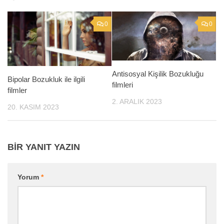
0
0
Antisosyal Kişilik Bozukluğu
Bipolar Bozukluk ile ilgili
filmleri
filmler
2. ARALIK 2023
20. KASIM 2023
BIR YANIT YAZIN
Yorum
*