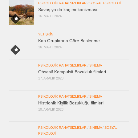
PSIKOLOJIK RAHATSIZLIKLAR
/
SOSYAL PSIKOLOJI
Savaş ya da kaç mekanizması
16. MART 2024
YETIŞKIN
Kan Gruplarına Göre Beslenme
16. MART 2024
PSIKOLOJIK RAHATSIZLIKLAR
/
SINEMA
Obsesif Kompulsif Bozukluk filmleri
17. ARALIK 2023
PSIKOLOJIK RAHATSIZLIKLAR
/
SINEMA
Histrionik Kişilik Bozukluğu filmleri
10. ARALIK 2023
PSIKOLOJIK RAHATSIZLIKLAR
/
SINEMA
/
SOSYAL
PSIKOLOJI