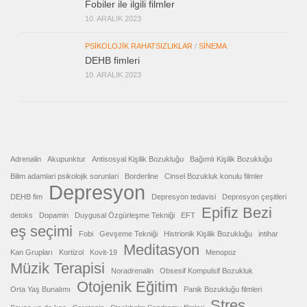
Fobiler ile ilgili filmler
10. ARALIK 2023
PSIKOLOJIK RAHATSIZLIKLAR
/
SINEMA
DEHB fimleri
10. ARALIK 2023
Adrenalin
Akupunktur
Antisosyal Kişilik Bozukluğu
Bağımlı Kişilik Bozukluğu
Bilim adamlari psikolojik sorunlari
Borderline
Cinsel Bozukluk konulu filmler
Depresyon
DEHB fim
Depresyon tedavisi
Depresyon çeşitleri
Epifiz Bezi
detoks
Dopamin
Duygusal Özgürleşme Tekniği
EFT
eş seçimi
Fobi
Gevşeme Tekniği
Histrionik Kişilik Bozukluğu
intihar
Meditasyon
Kan Grupları
Kortizol
Kovit-19
Menopoz
Müzik Terapisi
Noradrenalin
Obsesif Kompulsif Bozukluk
Otojenik Eğitim
Orta Yaş Bunalımı
Panik Bozukluğu filmleri
Stres