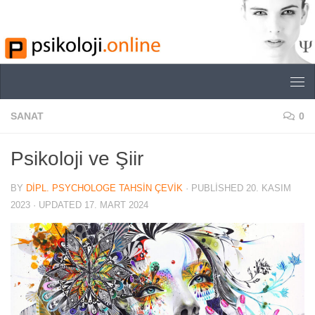
Skip to content
SANAT
0
Psikoloji ve Şiir
BY
DIPL. PSYCHOLOGE TAHSIN ÇEVIK
· PUBLISHED
20. KASIM
2023
· UPDATED
17. MART 2024