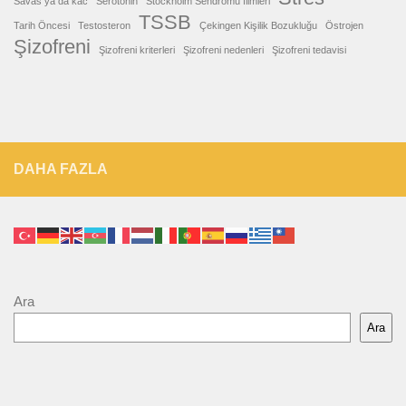
Savas ya da kac
Serotonin
Stockholm Sendromu filmleri
TSSB
Tarih Öncesi
Testosteron
Çekingen Kişilik Bozukluğu
Östrojen
Şizofreni
Şizofreni kriterleri
Şizofreni nedenleri
Şizofreni tedavisi
DAHA FAZLA
Ara
Ara