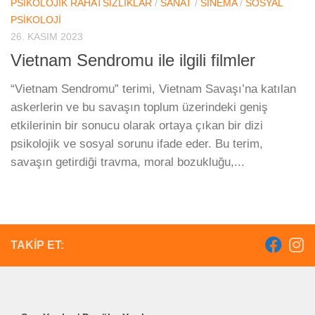
PSIKOLOJIK RAHATSIZLIKLAR
/
SANAT
/
SINEMA
/
SOSYAL
PSIKOLOJI
26. KASIM 2023
Vietnam Sendromu ile ilgili filmler
“Vietnam Sendromu” terimi, Vietnam Savaşı’na katılan
askerlerin ve bu savaşın toplum üzerindeki geniş
etkilerinin bir sonucu olarak ortaya çıkan bir dizi
psikolojik ve sosyal sorunu ifade eder. Bu terim,
savaşın getirdiği travma, moral bozukluğu,...
TAKIP ET: