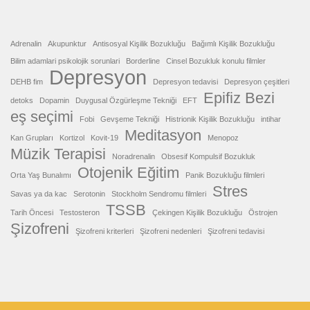
Adrenalin
Akupunktur
Antisosyal Kişilik Bozukluğu
Bağımlı Kişilik Bozukluğu
Bilim adamlari psikolojik sorunlari
Borderline
Cinsel Bozukluk konulu filmler
Depresyon
DEHB fim
Depresyon tedavisi
Depresyon çeşitleri
Epifiz Bezi
detoks
Dopamin
Duygusal Özgürleşme Tekniği
EFT
eş seçimi
Fobi
Gevşeme Tekniği
Histrionik Kişilik Bozukluğu
intihar
Meditasyon
Kan Grupları
Kortizol
Kovit-19
Menopoz
Müzik Terapisi
Noradrenalin
Obsesif Kompulsif Bozukluk
Otojenik Eğitim
Orta Yaş Bunalımı
Panik Bozukluğu filmleri
Stres
Savas ya da kac
Serotonin
Stockholm Sendromu filmleri
TSSB
Tarih Öncesi
Testosteron
Çekingen Kişilik Bozukluğu
Östrojen
Şizofreni
Şizofreni kriterleri
Şizofreni nedenleri
Şizofreni tedavisi