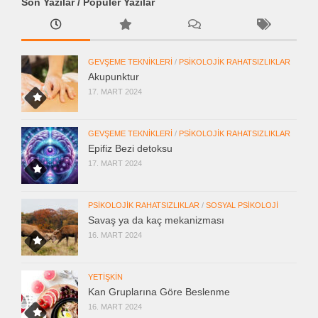
Son Yazılar / Popüler Yazılar
GEVŞEME TEKNIKLERI
/
PSIKOLOJIK RAHATSIZLIKLAR
Akupunktur
17. MART 2024
GEVŞEME TEKNIKLERI
/
PSIKOLOJIK RAHATSIZLIKLAR
Epifiz Bezi detoksu
17. MART 2024
PSIKOLOJIK RAHATSIZLIKLAR
/
SOSYAL PSIKOLOJI
Savaş ya da kaç mekanizması
16. MART 2024
YETIŞKIN
Kan Gruplarına Göre Beslenme
16. MART 2024