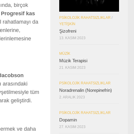
ında, birçok
.
Progresif kas
PSIKOLOJIK RAHATSIZLIKLAR
/
el rahatlamayı da
YETIŞKIN
enlerine,
Şizofreni
derinlemesine
13. KASIM 2023
MÜZIK
Müzik Terapisi
21. KASIM 2023
Jacobson
tı arasındaki
PSIKOLOJIK RAHATSIZLIKLAR
Noradrenalin (Norepinefrin)
evşetilmesiyle tüm
2. ARALIK 2023
ak geliştirdi.
PSIKOLOJIK RAHATSIZLIKLAR
Dopamin
27. KASIM 2023
ak germek ve daha