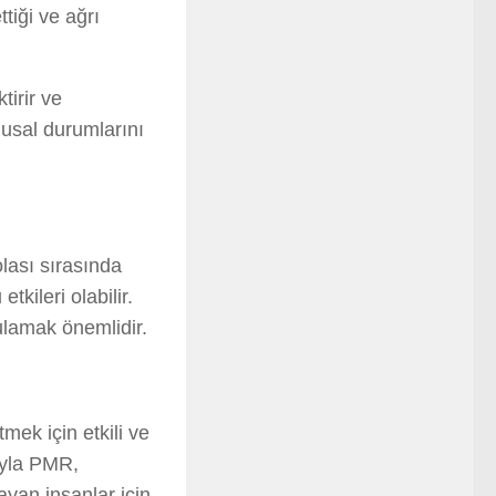
ttiği ve ağrı
irir ve
ygusal durumlarını
lası sırasında
kileri olabilir.
ulamak önemlidir.
mek için etkili ve
rıyla PMR,
yan insanlar için