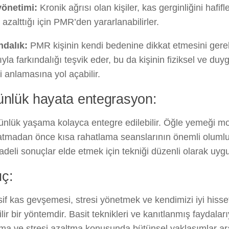
yönetimi:
Kronik ağrısı olan kişiler, kas gerginliğini hafifle
ı azalttığı için PMR’den yararlanabilirler.
ndalık:
PMR kişinin kendi bedenine dikkat etmesini gerekt
ıyla farkındalığı teşvik eder, bu da kişinin fiziksel ve du
i anlamasına yol açabilir.
ünlük hayata entegrasyon:
nlük yaşama kolayca entegre edilebilir. Öğle yemeği mo
tmadan önce kısa rahatlama seanslarının önemli olumlu et
deli sonuçlar elde etmek için tekniği düzenli olarak uyg
ç:
if kas gevşemesi, stresi yönetmek ve kendimizi iyi hisset
bilir bir yöntemdir. Basit teknikleri ve kanıtlanmış faydala
ma ve stresi azaltma konusunda bütünsel yaklaşımlar ara