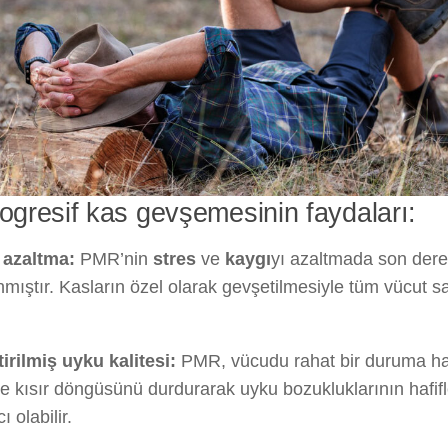
rogresif kas gevşemesinin faydaları:
s azaltma:
PMR’nin
stres
ve
kaygı
yı azaltmada son derec
nmıştır. Kasların özel olarak gevşetilmesiyle tüm vücut s
ştirilmiş uyku kalitesi:
PMR, vücudu rahat bir duruma ha
 kısır döngüsünü durdurarak uyku bozukluklarının hafifl
 olabilir.