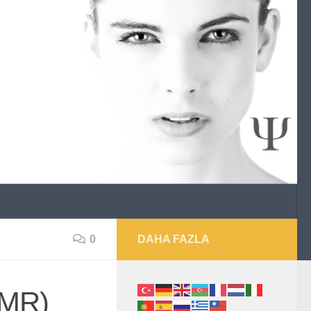
0
DAHA FAZLA
PMR)