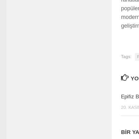
popüler
modern 
gelişti
Tags:
YO
Epifiz 
20. KAS
BIR YA