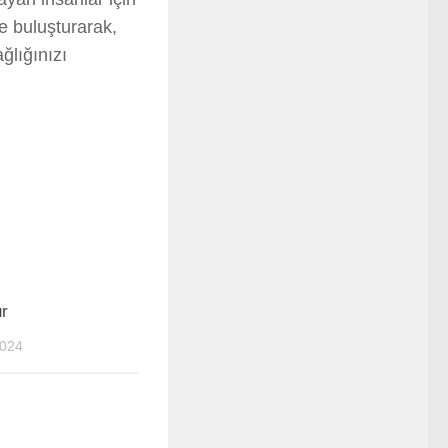
e buluşturarak,
ğlığınızı
0
r
024