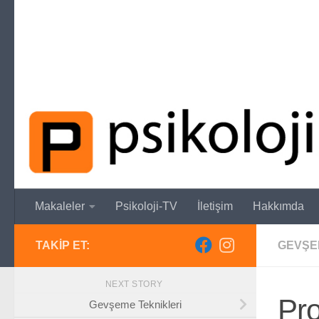
Skip to content
Makaleler
Psikoloji-TV
İletişim
Hakkımda
TAKIP ET:
GEVŞE
NEXT STORY
Pr
Gevşeme Teknikleri