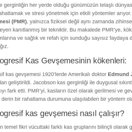
e gerginliğin her yerde olduğu günümüzün telaşlı dünyas
ahatlamak ve stresi yönetmek için etkili yöntemler arıyor
mesi (PMR)
, yalnızca fiziksel değil aynı zamanda zihins
eyen kanıtlanmış bir tekniktir. Bu makalede PMR’ye, kök
mlarına ve sağlık ve refah için sunduğu sayısız faydaya 
ğız.
rogresif Kas Gevşemesinin kökenleri:
sif kas gevşemesi 1920’lerde Amerikalı doktor
Edmund 
dan geliştirildi. Jacobson kas gerginliği ile duygusal sıkın
ıyı fark etti. PMR’yi, kasların özel olarak gerilmesi ve g
 derin bir rahatlama durumuna ulaşılabilen bir yöntem olar
rogresif kas gevşemesi nasıl çalışır?
in temel fikri vücuttaki farklı kas gruplarını bilinçli olar