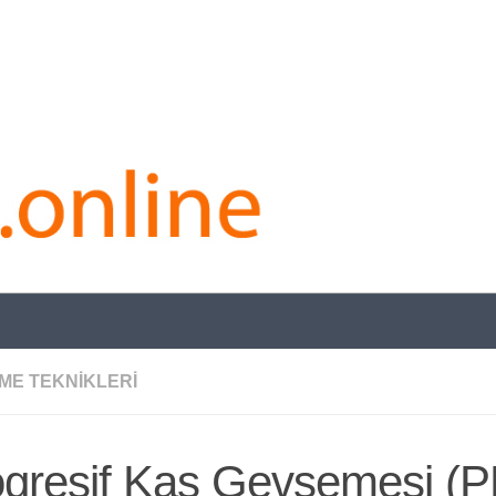
ME TEKNIKLERI
ogresif Kas Gevşemesi (