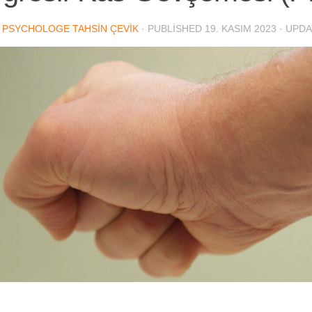
. PSYCHOLOGE TAHSIN ÇEVIK
· PUBLISHED
19. KASIM 2023
· UPD