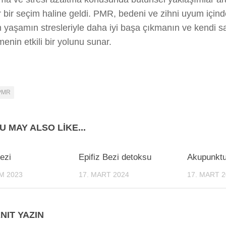
 bir seçim haline geldi. PMR, bedeni ve zihni uyum içind
yaşamın stresleriyle daha iyi başa çıkmanın ve kendi sa
rmenin etkili bir yolunu sunar.
PMR
U MAY ALSO LIKE...
1
0
Bezi
Epifiz Bezi detoksu
Akupunktu
IM 2023
17. MART 2024
17. MART 2
NIT YAZIN