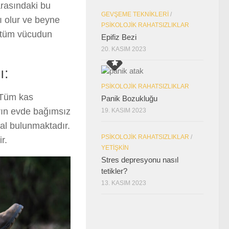
arasındaki bu
GEVŞEME TEKNIKLERI
/
ı olur ve beyne
PSIKOLOJIK RAHATSIZLIKLAR
k tüm vücudun
Epifiz Bezi
20. KASIM 2023
ı:
PSIKOLOJIK RAHATSIZLIKLAR
. Tüm kas
Panik Bozukluğu
arın evde bağımsız
19. KASIM 2023
al bulunmaktadır.
PSIKOLOJIK RAHATSIZLIKLAR
/
r.
YETIŞKIN
Stres depresyonu nasıl
tetikler?
13. KASIM 2023