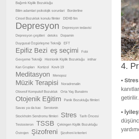
Bağımlı Kişilik Bozukluğu
Bilim adamlari psikolojik sorunlari
Borderline
Cinsel Bozukluk konulu filmler
DEHB fim
Depresyon
Depresyon tedavisi
Depresyon çeşitleri
detoks
Dopamin
Duygusal Özgürleşme Tekniği
EFT
Epifiz Bezi
eş seçimi
Fobi
Gevşeme Tekniği
Histrionik Kişilik Bozukluğu
intihar
4. P
Kan Grupları
Kortizol
Kovit-19
Meditasyon
Menopoz
• Stre
Müzik Terapisi
Noradrenalin
kanıtla
Obsesif Kompulsif Bozukluk
Orta Yaş Bunalımı
getirilir.
Otojenik Eğitim
Panik Bozukluğu filmleri
Savas ya da kac
Serotonin
• İyile
Stres
Stockholm Sendromu filmleri
Tarih Öncesi
düşünce
TSSB
Testosteron
Çekingen Kişilik Bozukluğu
yardımcı
Şizofreni
Östrojen
Şizofreni kriterleri