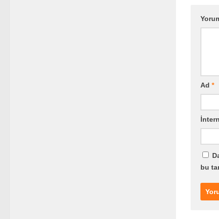
Yoru
Ad
*
İntern
Da
bu ta