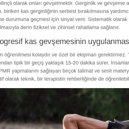
ilinçli olarak onları gevşetmektir. Gerginlik ve gevşeme 
, biriken kas gerginliğinin serbest bırakılmasına yardımc
e durumuna geçmesi için sinyal verir. Sistematik olara
rılmasıyla derin fiziksel ve zihinsel rahatlama sağlanır.
rogresif kas gevşemesinin uygulanmas
in öğrenilmesi kolaydır ve özel bir ekipman gerektirmez
ından tipik bir geçiş yaklaşık 15-20 dakika sürer. İnsanl
PMR yapmalarını sağlayan birçok talimat ve sesli matery
if olarak teknik, bir terapistin rehberliğinde de öğrenilebili