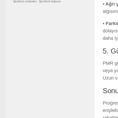
Şizofreni nedenleri
Şizofreni tedavisi
• Ağrı 
algısın
• Farkı
dolayıs
daha iy
5. G
PMR gü
veya ya
Uzun va
Sonu
Progres
erişile
rahatla