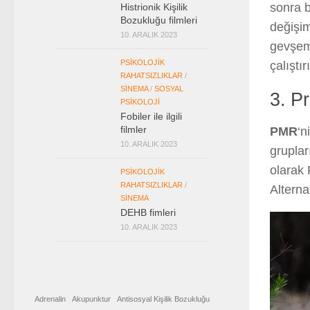
sonra b
Histrionik Kişilik
Bozukluğu filmleri
değişim
10. ARALIK 2023
gevşem
PSIKOLOJIK
çalıştı
RAHATSIZLIKLAR
/
SINEMA
/
SOSYAL
3. P
PSIKOLOJI
Fobiler ile ilgili
filmler
PMR
‘n
10. ARALIK 2023
gruplar
olarak 
PSIKOLOJIK
RAHATSIZLIKLAR
/
Alternat
SINEMA
DEHB fimleri
10. ARALIK 2023
Adrenalin
Akupunktur
Antisosyal Kişilik Bozukluğu