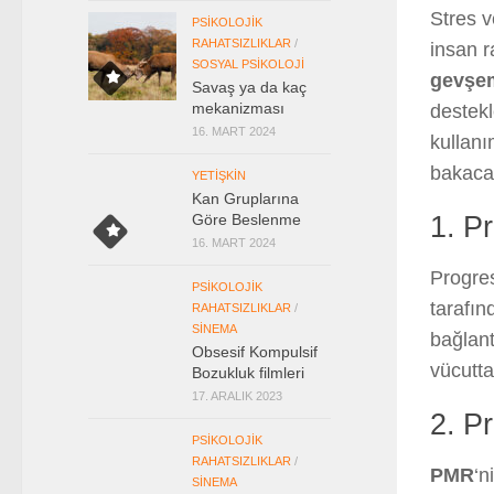
Stres v
PSIKOLOJIK
RAHATSIZLIKLAR
/
insan r
SOSYAL PSIKOLOJI
gevşe
Savaş ya da kaç
mekanizması
destekl
16. MART 2024
kullanı
bakaca
YETIŞKIN
Kan Gruplarına
1. P
Göre Beslenme
16. MART 2024
Progre
PSIKOLOJIK
tarafın
RAHATSIZLIKLAR
/
SINEMA
bağlant
Obsesif Kompulsif
vücutta
Bozukluk filmleri
17. ARALIK 2023
2. P
PSIKOLOJIK
RAHATSIZLIKLAR
/
PMR
‘n
SINEMA