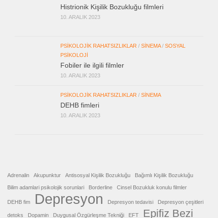
Histrionik Kişilik Bozukluğu filmleri
10. ARALIK 2023
PSIKOLOJIK RAHATSIZLIKLAR
/
SINEMA
/
SOSYAL
PSIKOLOJI
Fobiler ile ilgili filmler
10. ARALIK 2023
PSIKOLOJIK RAHATSIZLIKLAR
/
SINEMA
DEHB fimleri
10. ARALIK 2023
Adrenalin
Akupunktur
Antisosyal Kişilik Bozukluğu
Bağımlı Kişilik Bozukluğu
Bilim adamlari psikolojik sorunlari
Borderline
Cinsel Bozukluk konulu filmler
Depresyon
DEHB fim
Depresyon tedavisi
Depresyon çeşitleri
Epifiz Bezi
detoks
Dopamin
Duygusal Özgürleşme Tekniği
EFT