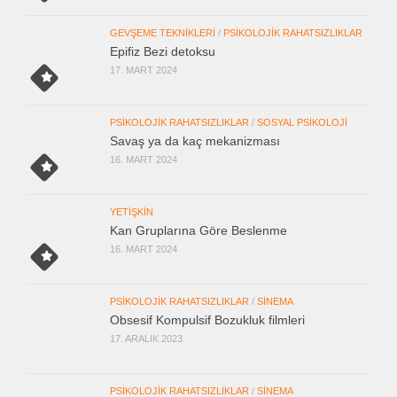
GEVŞEME TEKNIKLERI
/
PSIKOLOJIK RAHATSIZLIKLAR
Epifiz Bezi detoksu
17. MART 2024
PSIKOLOJIK RAHATSIZLIKLAR
/
SOSYAL PSIKOLOJI
Savaş ya da kaç mekanizması
16. MART 2024
YETIŞKIN
Kan Gruplarına Göre Beslenme
16. MART 2024
PSIKOLOJIK RAHATSIZLIKLAR
/
SINEMA
Obsesif Kompulsif Bozukluk filmleri
17. ARALIK 2023
PSIKOLOJIK RAHATSIZLIKLAR
/
SINEMA