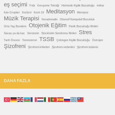
eş seçimi
Fobi
Gevşeme Tekniği
Histrionik Kişilik Bozukluğu
intihar
Meditasyon
Kan Grupları
Kortizol
Kovit-19
Menopoz
Müzik Terapisi
Noradrenalin
Obsesif Kompulsif Bozukluk
Otojenik Eğitim
Orta Yaş Bunalımı
Panik Bozukluğu filmleri
Stres
Savas ya da kac
Serotonin
Stockholm Sendromu filmleri
TSSB
Tarih Öncesi
Testosteron
Çekingen Kişilik Bozukluğu
Östrojen
Şizofreni
Şizofreni kriterleri
Şizofreni nedenleri
Şizofreni tedavisi
DAHA FAZLA