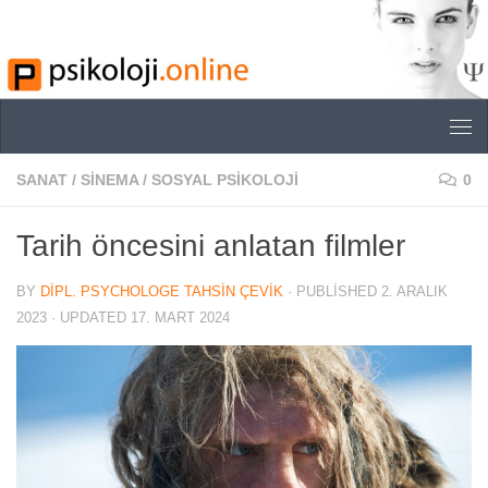
Skip to content
SANAT
/
SINEMA
/
SOSYAL PSIKOLOJI
0
Tarih öncesini anlatan filmler
BY
DIPL. PSYCHOLOGE TAHSIN ÇEVIK
· PUBLISHED
2. ARALIK
2023
· UPDATED
17. MART 2024