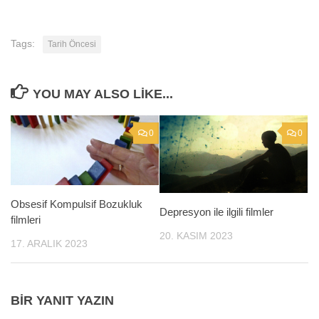
Tags:
Tarih Öncesi
YOU MAY ALSO LIKE...
0
0
Obsesif Kompulsif Bozukluk
Depresyon ile ilgili filmler
filmleri
20. KASIM 2023
17. ARALIK 2023
BIR YANIT YAZIN